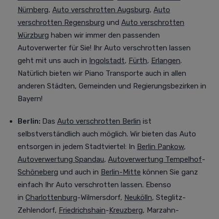
Nürnberg
,
Auto verschrotten Augsburg
,
Auto
verschrotten Regensburg
und
Auto verschrotten
Würzburg
haben wir immer den passenden
Autoverwerter für Sie! Ihr Auto verschrotten lassen
geht mit uns auch in
Ingolstadt
,
Fürth
,
Erlangen
.
Natürlich bieten wir Piano Transporte auch in allen
anderen Städten, Gemeinden und Regierungsbezirken in
Bayern!
Berlin:
Das
Auto verschrotten Berlin
ist
selbstverständlich auch möglich. Wir bieten das Auto
entsorgen in jedem Stadtviertel
:
In
Berlin Pankow
,
Autoverwertung Spandau
,
Autoverwertung Tempelhof
-
Schöneberg
und auch in
Berlin-Mitte
können Sie ganz
einfach Ihr Auto verschrotten lassen. Ebenso
in
Charlottenburg
-Wilmersdorf,
Neukölln
, Steglitz-
Zehlendorf,
Friedrichshain
-
Kreuzberg
, Marzahn-