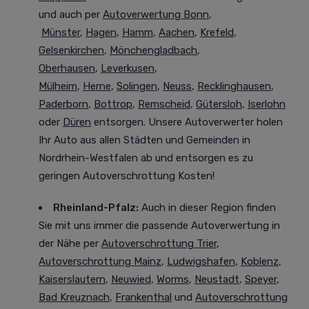
und auch per
Autoverwertung Bonn
,
Münster
,
Hagen
,
Hamm
,
Aachen
,
Krefeld
,
Gelsenkirchen
,
Mönchengladbach
,
Oberhausen
,
Leverkusen
,
Mülheim
,
Herne
,
Solingen
,
Neuss
,
Recklinghausen
,
Paderborn
,
Bottrop
,
Remscheid
,
Gütersloh
,
Iserlohn
oder
Düren
entsorgen. Unsere Autoverwerter holen
Ihr Auto aus allen Städten und Gemeinden in
Nordrhein-Westfalen ab und entsorgen es zu
geringen Autoverschrottung Kosten!
Rheinland-Pfalz:
Auch in dieser Region finden
Sie mit uns immer die passende Autoverwertung in
der Nähe per
Autoverschrottung Trier
,
Autoverschrottung Mainz
,
Ludwigshafen
,
Koblenz
,
Kaiserslautern
,
Neuwied
,
Worms
,
Neustadt
,
Speyer
,
Bad Kreuznach
,
Frankenthal
und
Autoverschrottung