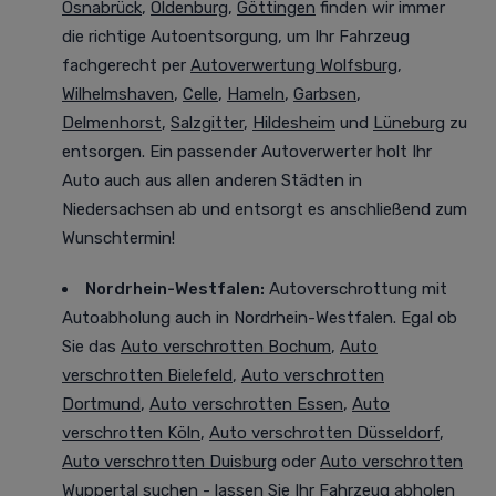
Osnabrück
,
Oldenburg
,
Göttingen
finden wir immer
die richtige Autoentsorgung, um Ihr Fahrzeug
fachgerecht per
Autoverwertung Wolfsburg
,
Wilhelmshaven
,
Celle
,
Hameln
,
Garbsen
,
Delmenhorst
,
Salzgitter
,
Hildesheim
und
Lüneburg
zu
entsorgen. Ein passender Autoverwerter holt Ihr
Auto auch aus allen anderen Städten in
Niedersachsen ab und entsorgt es anschließend zum
Wunschtermin!
Nordrhein-Westfalen
:
Autoverschrottung mit
Autoabholung auch in Nordrhein-Westfalen. Egal ob
Sie das
Auto verschrotten Bochum
,
Auto
verschrotten Bielefeld
,
Auto verschrotten
Dortmund
,
Auto verschrotten Essen
,
Auto
verschrotten Köln
,
Auto verschrotten Düsseldorf
,
Auto verschrotten Duisburg
oder
Auto verschrotten
Wuppertal
suchen - lassen Sie Ihr Fahrzeug abholen