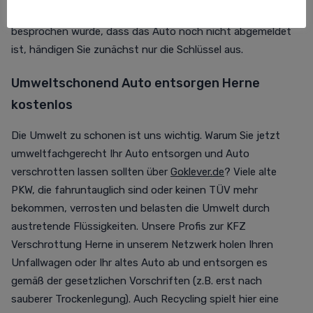
nichts mehr im Wege! Falls mit dem Abholservice
besprochen wurde, dass das Auto noch nicht abgemeldet
ist, händigen Sie zunächst nur die Schlüssel aus.
Umweltschonend Auto entsorgen Herne
kostenlos
Die Umwelt zu schonen ist uns wichtig. Warum Sie jetzt
umweltfachgerecht Ihr Auto entsorgen und Auto
verschrotten lassen sollten über
Goklever.de
? Viele alte
PKW, die fahruntauglich sind oder keinen TÜV mehr
bekommen, verrosten und belasten die Umwelt durch
austretende Flüssigkeiten. Unsere Profis zur KFZ
Verschrottung Herne in unserem Netzwerk holen Ihren
Unfallwagen oder Ihr altes Auto ab und entsorgen es
gemäß der gesetzlichen Vorschriften (z.B. erst nach
sauberer Trockenlegung). Auch Recycling spielt hier eine