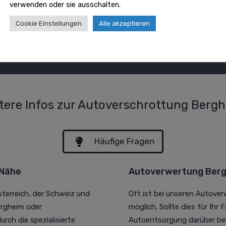
verwenden oder sie ausschalten.
Cookie Einstellungen
Alle akzeptieren
tere Infos zur Autoverschrottung Berg
Häufige Fragen
 Nähe
Autoverwertung Berg
sterreich, der Schweiz und
Oft ist bei unseren Autove
ergheim oder
möglich. Sollte dies für Ihr 
rch die spezialisierte
Autoentsorgung darüber bei