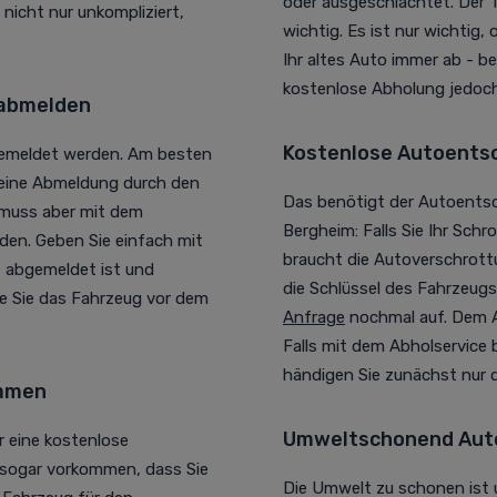
oder ausgeschlachtet. Der 
nicht nur unkompliziert,
wichtig. Es ist nur wichtig,
Ihr altes Auto immer ab - b
kostenlose Abholung jedoch
 abmelden
Kostenlose Autoentso
gemeldet werden. Am besten
 eine Abmeldung durch den
Das benötigt der Autoents
 muss aber mit dem
Bergheim: Falls Sie Ihr Sch
den. Geben Sie einfach mit
braucht die Autoverschrott
 abgemeldet ist und
die Schlüssel des Fahrzeugs.
ie Sie das Fahrzeug vor dem
Anfrage
nochmal auf. Dem A
Falls mit dem Abholservice
händigen Sie zunächst nur d
ommen
Umweltschonend Auto
 eine kostenlose
s sogar vorkommen, dass Sie
Die Umwelt zu schonen ist 