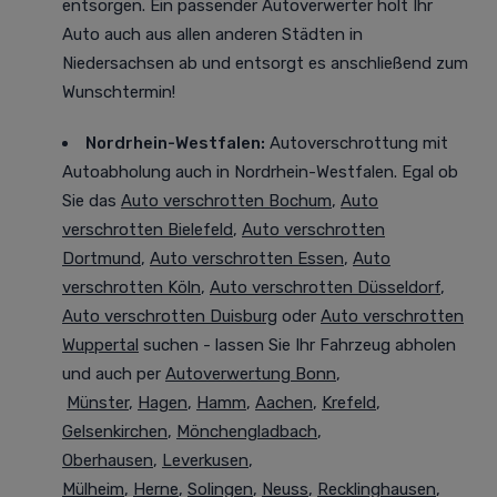
entsorgen. Ein passender Autoverwerter holt Ihr
Auto auch aus allen anderen Städten in
Niedersachsen ab und entsorgt es anschließend zum
Wunschtermin!
Nordrhein-Westfalen
:
Autoverschrottung mit
Autoabholung auch in Nordrhein-Westfalen. Egal ob
Sie das
Auto verschrotten Bochum
,
Auto
verschrotten Bielefeld
,
Auto verschrotten
Dortmund
,
Auto verschrotten Essen
,
Auto
verschrotten Köln
,
Auto verschrotten Düsseldorf
,
Auto verschrotten Duisburg
oder
Auto verschrotten
Wuppertal
suchen - lassen Sie Ihr Fahrzeug abholen
und auch per
Autoverwertung Bonn
,
Münster
,
Hagen
,
Hamm
,
Aachen
,
Krefeld
,
Gelsenkirchen
,
Mönchengladbach
,
Oberhausen
,
Leverkusen
,
Mülheim
,
Herne
,
Solingen
,
Neuss
,
Recklinghausen
,