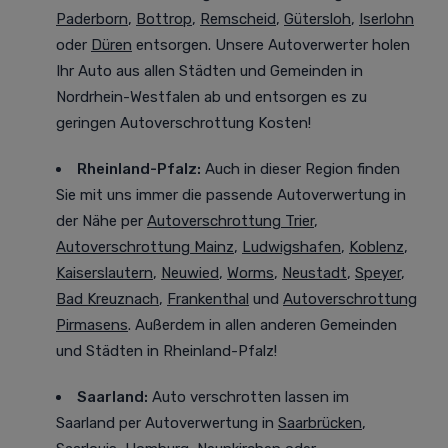
Paderborn
,
Bottrop
,
Remscheid
,
Gütersloh
,
Iserlohn
oder
Düren
entsorgen. Unsere Autoverwerter holen
Ihr Auto aus allen Städten und Gemeinden in
Nordrhein-Westfalen ab und entsorgen es zu
geringen Autoverschrottung Kosten!
Rheinland-Pfalz:
Auch in dieser Region finden
Sie mit uns immer die passende Autoverwertung in
der Nähe per
Autoverschrottung Trier
,
Autoverschrottung Mainz
,
Ludwigshafen
,
Koblenz
,
Kaiserslautern
,
Neuwied
,
Worms
,
Neustadt
,
Speyer
,
Bad Kreuznach
,
Frankenthal
und
Autoverschrottung
Pirmasens
. Außerdem in allen anderen Gemeinden
und Städten in Rheinland-Pfalz!
Saarland:
Auto verschrotten lassen im
Saarland
per Autoverwertung in
Saarbrücken
,