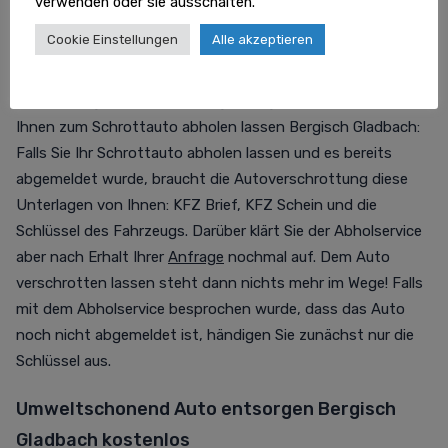
verwenden oder sie ausschalten.
Kostenlose Autoentsorgung Bergisch
Cookie Einstellungen
Alle akzeptieren
Gladbach: Checkliste
Das benötigt der Autoentsorger Bergisch Gladbach von
Ihnen zum Schrottauto abholen lassen Bergisch Gladbach:
Falls Sie Ihr Schrottauto abholen lassen und es bereits
abgemeldet wurde, braucht die Autoverschrottung diese
Unterlagen von Ihnen: KFZ Brief, KFZ Schein und die
Schlüssel des Fahrzeugs. Darüber klärt Sie der Abholservice
aber nach Erhalt Ihrer
Anfrage
nochmal auf. Dem Auto
verschrotten lassen steht dann nichts mehr im Wege! Falls
mit dem Abholservice besprochen wurde, dass das Auto
noch nicht abgemeldet ist, händigen Sie zunächst nur die
Schlüssel aus.
Umweltschonend Auto entsorgen Bergisch
Gladbach kostenlos