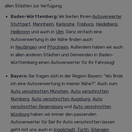
allen Städten zur Verfügung
:
Baden-Württemberg:
Wir bieten Ihnen
Autoverwerter
Stuttgart
,
Mannheim
,
Karlsruhe
,
Freiburg
,
Heidelberg
,
Heilbronn
und auch in
Ulm
. Ganz einfach eine
Autoverwertung in der Nähe finden auch
in
Reutlingen
und
Pforzheim
. Außerdem haben wir auch
in allen anderen Städten und Gemeinden in Baden-
Württemberg einen Autoverwerter für Ihr Fahrzeug!
Bayern:
Sie fragen sich in der Region Bayern: "Wo finde
ich eine Autoverwertung in meiner Nähe?". Auch zum
Auto verschrotten München
,
Auto verschrotten
Nürnberg
,
Auto verschrotten Augsburg
,
Auto
verschrotten Regensburg
und
Auto verschrotten
Würzburg
haben wir immer den passenden
Autoverwerter für Sie! Ihr Auto verschrotten lassen
geht mit uns auch in
Ingolstadt
,
Fürth
,
Erlangen
.