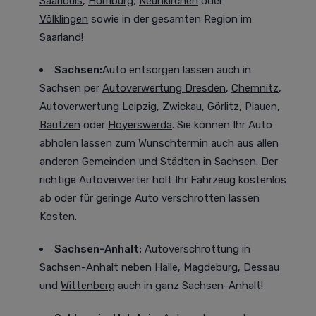
Saarlouis
,
Homburg
,
Neunkirchen
oder
Völklingen
sowie in der gesamten Region im
Saarland!
Sachsen:
Auto entsorgen lassen auch in
Sachsen
per
Autoverwertung Dresden
,
Chemnitz
,
Autoverwertung Leipzig
,
Zwickau
,
Görlitz
,
Plauen
,
Bautzen
oder
Hoyerswerda
. Sie können Ihr Auto
abholen lassen zum Wunschtermin auch aus allen
anderen Gemeinden und Städten in Sachsen. Der
richtige Autoverwerter holt Ihr Fahrzeug kostenlos
ab oder für geringe Auto verschrotten lassen
Kosten.
Sachsen-Anhalt:
Autoverschrottung in
Sachsen-Anhalt neben
Halle
,
Magdeburg
,
Dessau
und
Wittenberg
auch in ganz Sachsen-Anhalt!