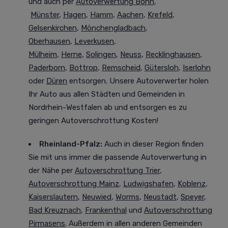
und auch per
Autoverwertung Bonn
,
Münster
,
Hagen
,
Hamm
,
Aachen
,
Krefeld
,
Gelsenkirchen
,
Mönchengladbach
,
Oberhausen
,
Leverkusen
,
Mülheim
,
Herne
,
Solingen
,
Neuss
,
Recklinghausen
,
Paderborn
,
Bottrop
,
Remscheid
,
Gütersloh
,
Iserlohn
oder
Düren
entsorgen. Unsere Autoverwerter holen
Ihr Auto aus allen Städten und Gemeinden in
Nordrhein-Westfalen ab und entsorgen es zu
geringen Autoverschrottung Kosten!
Rheinland-Pfalz:
Auch in dieser Region finden
Sie mit uns immer die passende Autoverwertung in
der Nähe per
Autoverschrottung Trier
,
Autoverschrottung Mainz
,
Ludwigshafen
,
Koblenz
,
Kaiserslautern
,
Neuwied
,
Worms
,
Neustadt
,
Speyer
,
Bad Kreuznach
,
Frankenthal
und
Autoverschrottung
Pirmasens
. Außerdem in allen anderen Gemeinden