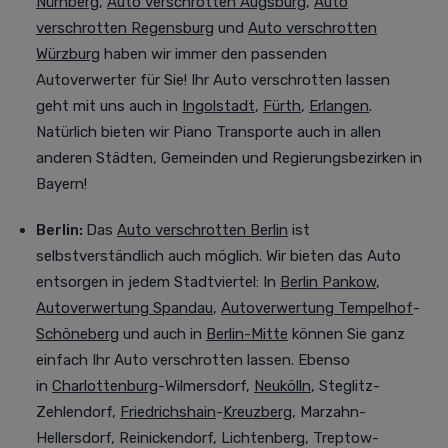
Nürnberg
,
Auto verschrotten Augsburg
,
Auto
verschrotten Regensburg
und
Auto verschrotten
Würzburg
haben wir immer den passenden
Autoverwerter für Sie! Ihr Auto verschrotten lassen
geht mit uns auch in
Ingolstadt
,
Fürth
,
Erlangen
.
Natürlich bieten wir Piano Transporte auch in allen
anderen Städten, Gemeinden und Regierungsbezirken in
Bayern!
Berlin:
Das
Auto verschrotten Berlin
ist
selbstverständlich auch möglich. Wir bieten das Auto
entsorgen in jedem Stadtviertel
:
In
Berlin Pankow
,
Autoverwertung Spandau
,
Autoverwertung Tempelhof
-
Schöneberg
und auch in
Berlin-Mitte
können Sie ganz
einfach Ihr Auto verschrotten lassen. Ebenso
in
Charlottenburg
-Wilmersdorf,
Neukölln
, Steglitz-
Zehlendorf,
Friedrichshain
-
Kreuzberg
, Marzahn-
Hellersdorf, Reinickendorf, Lichtenberg, Treptow-