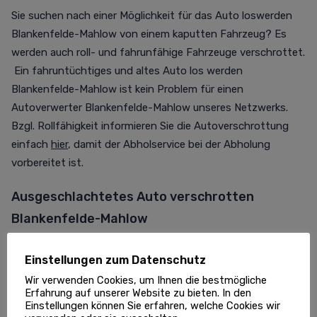
Sie suchen nach einer Möglichkeit für das Auto loswerden
Blankenfelde-Mahlow von einem kaputten Fahrzeug? Es
werden auch roll- und fahrunfähige Fahrzeuge verschrottet.
Ein fahruntüchtiges und altes Auto los werden
Blankenfelde-Mahlow ist kein Problem für einen
Autoverwerter Blankenfelde-Mahlow unseres Netzwerks.
Bzgl. Rollfähigkeit informieren Sie die Autoverschrottung
einfach
hier
, damit der Abholservice bei der Abholung
vorbereitet ist.
Ausgeschlachtetes Auto verschrotten
Blankenfelde-Mahlow
Sie können bei unseren Profis ein kaputtes Auto
Einstellungen zum Datenschutz
verschrotten vollständig und auch teil- oder
Wir verwenden Cookies, um Ihnen die bestmögliche
ausgeschlachtet. Der TÜV ist für den
Erfahrung auf unserer Website zu bieten. In den
Entsorgungsfachbetrieb dagegen nicht wichtig. Es ist nur
Einstellungen können Sie erfahren, welche Cookies wir