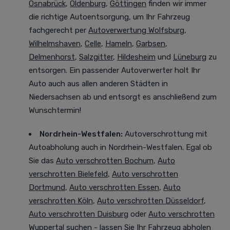
Osnabrück
,
Oldenburg
,
Göttingen
finden wir immer
die richtige Autoentsorgung, um Ihr Fahrzeug
fachgerecht per
Autoverwertung Wolfsburg
,
Wilhelmshaven
,
Celle
,
Hameln
,
Garbsen
,
Delmenhorst
,
Salzgitter
,
Hildesheim
und
Lüneburg
zu
entsorgen. Ein passender Autoverwerter holt Ihr
Auto auch aus allen anderen Städten in
Niedersachsen ab und entsorgt es anschließend zum
Wunschtermin!
Nordrhein-Westfalen
:
Autoverschrottung mit
Autoabholung auch in Nordrhein-Westfalen. Egal ob
Sie das
Auto verschrotten Bochum
,
Auto
verschrotten Bielefeld
,
Auto verschrotten
Dortmund
,
Auto verschrotten Essen
,
Auto
verschrotten Köln
,
Auto verschrotten Düsseldorf
,
Auto verschrotten Duisburg
oder
Auto verschrotten
Wuppertal
suchen - lassen Sie Ihr Fahrzeug abholen