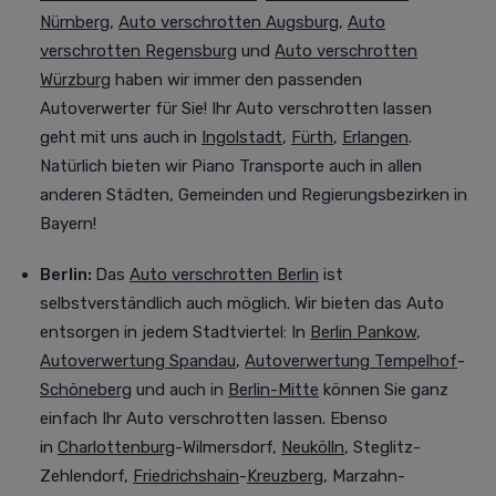
Nürnberg
,
Auto verschrotten Augsburg
,
Auto
verschrotten Regensburg
und
Auto verschrotten
Würzburg
haben wir immer den passenden
Autoverwerter für Sie! Ihr Auto verschrotten lassen
geht mit uns auch in
Ingolstadt
,
Fürth
,
Erlangen
.
Natürlich bieten wir Piano Transporte auch in allen
anderen Städten, Gemeinden und Regierungsbezirken in
Bayern!
Berlin:
Das
Auto verschrotten Berlin
ist
selbstverständlich auch möglich. Wir bieten das Auto
entsorgen in jedem Stadtviertel
:
In
Berlin Pankow
,
Autoverwertung Spandau
,
Autoverwertung Tempelhof
-
Schöneberg
und auch in
Berlin-Mitte
können Sie ganz
einfach Ihr Auto verschrotten lassen. Ebenso
in
Charlottenburg
-Wilmersdorf,
Neukölln
, Steglitz-
Zehlendorf,
Friedrichshain
-
Kreuzberg
, Marzahn-