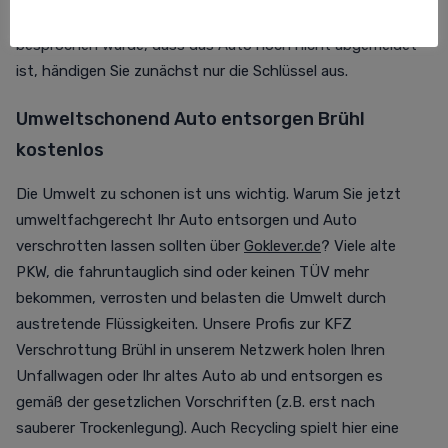
nichts mehr im Wege! Falls mit dem Abholservice
besprochen wurde, dass das Auto noch nicht abgemeldet
ist, händigen Sie zunächst nur die Schlüssel aus.
Umweltschonend Auto entsorgen Brühl
kostenlos
Die Umwelt zu schonen ist uns wichtig. Warum Sie jetzt
umweltfachgerecht Ihr Auto entsorgen und Auto
verschrotten lassen sollten über
Goklever.de
? Viele alte
PKW, die fahruntauglich sind oder keinen TÜV mehr
bekommen, verrosten und belasten die Umwelt durch
austretende Flüssigkeiten. Unsere Profis zur KFZ
Verschrottung Brühl in unserem Netzwerk holen Ihren
Unfallwagen oder Ihr altes Auto ab und entsorgen es
gemäß der gesetzlichen Vorschriften (z.B. erst nach
sauberer Trockenlegung). Auch Recycling spielt hier eine