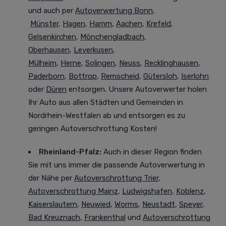
und auch per
Autoverwertung Bonn
,
Münster
,
Hagen
,
Hamm
,
Aachen
,
Krefeld
,
Gelsenkirchen
,
Mönchengladbach
,
Oberhausen
,
Leverkusen
,
Mülheim
,
Herne
,
Solingen
,
Neuss
,
Recklinghausen
,
Paderborn
,
Bottrop
,
Remscheid
,
Gütersloh
,
Iserlohn
oder
Düren
entsorgen. Unsere Autoverwerter holen
Ihr Auto aus allen Städten und Gemeinden in
Nordrhein-Westfalen ab und entsorgen es zu
geringen Autoverschrottung Kosten!
Rheinland-Pfalz:
Auch in dieser Region finden
Sie mit uns immer die passende Autoverwertung in
der Nähe per
Autoverschrottung Trier
,
Autoverschrottung Mainz
,
Ludwigshafen
,
Koblenz
,
Kaiserslautern
,
Neuwied
,
Worms
,
Neustadt
,
Speyer
,
Bad Kreuznach
,
Frankenthal
und
Autoverschrottung