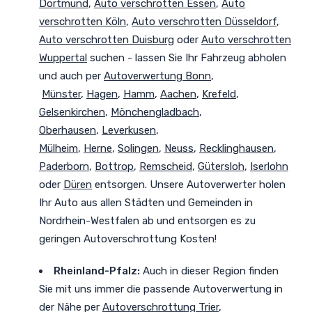
Dortmund
,
Auto verschrotten Essen
,
Auto
verschrotten Köln
,
Auto verschrotten Düsseldorf
,
Auto verschrotten Duisburg
oder
Auto verschrotten
Wuppertal
suchen - lassen Sie Ihr Fahrzeug abholen
und auch per
Autoverwertung Bonn
,
Münster
,
Hagen
,
Hamm
,
Aachen
,
Krefeld
,
Gelsenkirchen
,
Mönchengladbach
,
Oberhausen
,
Leverkusen
,
Mülheim
,
Herne
,
Solingen
,
Neuss
,
Recklinghausen
,
Paderborn
,
Bottrop
,
Remscheid
,
Gütersloh
,
Iserlohn
oder
Düren
entsorgen. Unsere Autoverwerter holen
Ihr Auto aus allen Städten und Gemeinden in
Nordrhein-Westfalen ab und entsorgen es zu
geringen Autoverschrottung Kosten!
Rheinland-Pfalz:
Auch in dieser Region finden
Sie mit uns immer die passende Autoverwertung in
der Nähe per
Autoverschrottung Trier
,