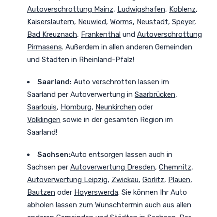
Autoverschrottung Mainz
,
Ludwigshafen
,
Koblenz
,
Kaiserslautern
,
Neuwied
,
Worms
,
Neustadt
,
Speyer
,
Bad Kreuznach
,
Frankenthal
und
Autoverschrottung
Pirmasens
. Außerdem in allen anderen Gemeinden
und Städten in Rheinland-Pfalz!
Saarland:
Auto verschrotten lassen im
Saarland
per Autoverwertung in
Saarbrücken
,
Saarlouis
,
Homburg
,
Neunkirchen
oder
Völklingen
sowie in der gesamten Region im
Saarland!
Sachsen:
Auto entsorgen lassen auch in
Sachsen
per
Autoverwertung Dresden
,
Chemnitz
,
Autoverwertung Leipzig
,
Zwickau
,
Görlitz
,
Plauen
,
Bautzen
oder
Hoyerswerda
. Sie können Ihr Auto
abholen lassen zum Wunschtermin auch aus allen