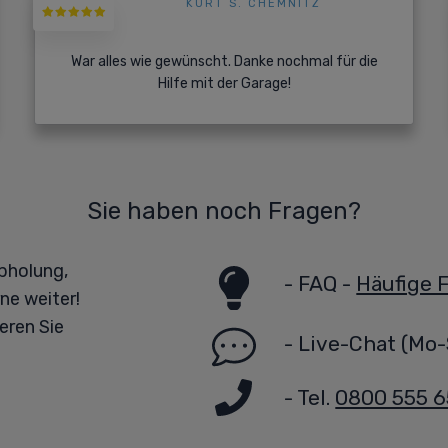
KURT S. CHEMNITZ
War alles wie gewünscht. Danke nochmal für die
Hilfe mit der Garage!
Sie haben noch Fragen?
bholung,
-
FAQ -
Häufige 
ne weiter!
eren Sie
-
Live-Chat
(Mo-
- Tel.
0800 555 6