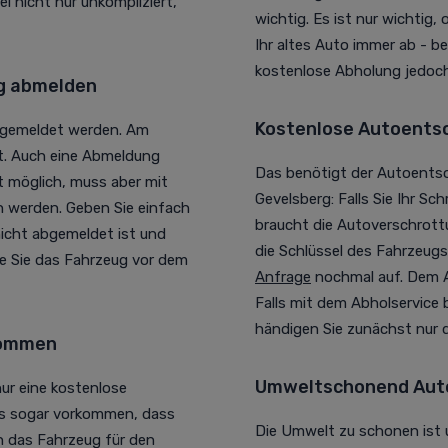
i nicht nur unkompliziert,
wichtig. Es ist nur wichtig,
Ihr altes Auto immer ab - b
kostenlose Abholung jedoch
rg abmelden
Kostenlose Autoentso
bgemeldet werden. Am
et. Auch eine Abmeldung
Das benötigt der Autoentso
t möglich, muss aber mit
Gevelsberg: Falls Sie Ihr S
 werden. Geben Sie einfach
braucht die Autoverschrott
icht abgemeldet ist und
die Schlüssel des Fahrzeugs.
ie Sie das Fahrzeug vor dem
Anfrage
nochmal auf. Dem A
Falls mit dem Abholservice
händigen Sie zunächst nur d
kommen
Umweltschonend Auto
r eine kostenlose
 es sogar vorkommen, dass
Die Umwelt zu schonen ist 
 das Fahrzeug für den