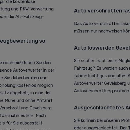
r die kostenlose
ottung und PKW-Verwertung
Auto verschrotten la
der die Alt-Fahrzeug-
Das Auto verschrotten lasse
müssen nur nachweisen könn
zeugbewertung so
Auto loswerden Gevels
Sie suchen nach einer Mögl
e noch nie! Geben Sie den
Fahrzeug? Es werden auch r
ssende Autoverwerter in der
fahruntüchtiges und altes A
en Sie dabei beraten und
Autoverwerter Gevelsberg un
Abholung kostenlos möglich
Autoverschrottung einfac
atz abgeholt, in eine der
iche Mühe und ohne Anfahrt
Ausgeschlachtetes A
Z Verschrottung Gevelsberg
utoannahmestelle. Nach
Sie können bei unseren Prof
s für Sie ausgestellt
oder ausgeschlachtet. Der 