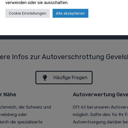
verwenden oder sie ausschalten.
Cookie Einstellungen
Alle akzeptieren
ere Infos zur Autoverschrottung Gevel
Häufige Fragen
er Nähe
Autoverwertung Geve
sterreich, der Schweiz und
Oft ist bei unseren Autove
velsberg oder
möglich. Sollte dies für Ihr 
rch die spezialisierte
Autoentsorgung darüber bei