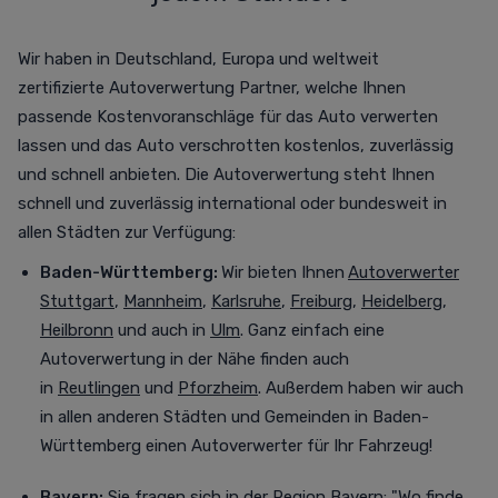
Wir haben in Deutschland, Europa und weltweit
zertifizierte Autoverwertung Partner, welche Ihnen
passende Kostenvoranschläge für das Auto verwerten
lassen und das Auto verschrotten
kostenlos,
zuverlässig
und schnell anbieten. Die Autoverwertung steht Ihnen
schnell und zuverlässig international oder bundesweit in
allen Städten zur Verfügung
:
Baden-Württemberg:
Wir bieten Ihnen
Autoverwerter
Stuttgart
,
Mannheim
,
Karlsruhe
,
Freiburg
,
Heidelberg
,
Heilbronn
und auch in
Ulm
. Ganz einfach eine
Autoverwertung in der Nähe finden auch
in
Reutlingen
und
Pforzheim
. Außerdem haben wir auch
in allen anderen Städten und Gemeinden in Baden-
Württemberg einen Autoverwerter für Ihr Fahrzeug!
Bayern:
Sie fragen sich in der Region Bayern: "Wo finde