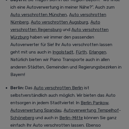
ich eine Autoverwertung in meiner Nähe?". Auch zum
Auto verschrotten München
,
Auto verschrotten
Nürnberg
,
Auto verschrotten Augsburg
,
Auto
verschrotten Regensburg
und
Auto verschrotten
Würzburg
haben wir immer den passenden
Autoverwerter für Sie! Ihr Auto verschrotten lassen
geht mit uns auch in
Ingolstadt
,
Fürth
,
Erlangen
.
Natürlich bieten wir Piano Transporte auch in allen
anderen Städten, Gemeinden und Regierungsbezirken in
Bayern!
Berlin:
Das
Auto verschrotten Berlin
ist
selbstverständlich auch möglich. Wir bieten das Auto
entsorgen in jedem Stadtviertel
:
In
Berlin Pankow
,
Autoverwertung Spandau
,
Autoverwertung Tempelhof
-
Schöneberg
und auch in
Berlin-Mitte
können Sie ganz
einfach Ihr Auto verschrotten lassen. Ebenso