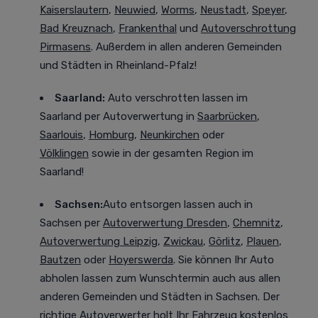
Kaiserslautern
,
Neuwied
,
Worms
,
Neustadt
,
Speyer
,
Bad Kreuznach
,
Frankenthal
und
Autoverschrottung
Pirmasens
. Außerdem in allen anderen Gemeinden
und Städten in Rheinland-Pfalz!
Saarland:
Auto verschrotten lassen im
Saarland
per Autoverwertung in
Saarbrücken
,
Saarlouis
,
Homburg
,
Neunkirchen
oder
Völklingen
sowie in der gesamten Region im
Saarland!
Sachsen:
Auto entsorgen lassen auch in
Sachsen
per
Autoverwertung Dresden
,
Chemnitz
,
Autoverwertung Leipzig
,
Zwickau
,
Görlitz
,
Plauen
,
Bautzen
oder
Hoyerswerda
. Sie können Ihr Auto
abholen lassen zum Wunschtermin auch aus allen
anderen Gemeinden und Städten in Sachsen. Der
richtige Autoverwerter holt Ihr Fahrzeug kostenlos