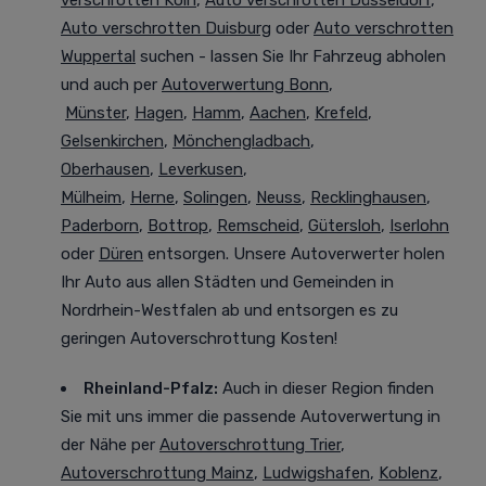
verschrotten Köln
,
Auto verschrotten Düsseldorf
,
Auto verschrotten Duisburg
oder
Auto verschrotten
Wuppertal
suchen - lassen Sie Ihr Fahrzeug abholen
und auch per
Autoverwertung Bonn
,
Münster
,
Hagen
,
Hamm
,
Aachen
,
Krefeld
,
Gelsenkirchen
,
Mönchengladbach
,
Oberhausen
,
Leverkusen
,
Mülheim
,
Herne
,
Solingen
,
Neuss
,
Recklinghausen
,
Paderborn
,
Bottrop
,
Remscheid
,
Gütersloh
,
Iserlohn
oder
Düren
entsorgen. Unsere Autoverwerter holen
Ihr Auto aus allen Städten und Gemeinden in
Nordrhein-Westfalen ab und entsorgen es zu
geringen Autoverschrottung Kosten!
Rheinland-Pfalz:
Auch in dieser Region finden
Sie mit uns immer die passende Autoverwertung in
der Nähe per
Autoverschrottung Trier
,
Autoverschrottung Mainz
,
Ludwigshafen
,
Koblenz
,