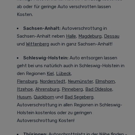
ab oder für geringe Auto verschrotten lassen
Kosten.
Sachsen-Anhalt:
Autoverschrottung in
Sachsen-Anhalt neben
Halle
,
Magdeburg
,
Dessau
und
Wittenberg
auch in ganz Sachsen-Anhalt!
Schleswig-Holstein:
Auto entsorgen lassen
geht bei uns natürlich auch in Schleswig-Holstein in
den Regionen
Kiel
,
Lübeck
,
Flensburg
,
Norderstedt
,
Neumünster
,
Elmshorn
,
Itzehoe
,
Ahrensburg
,
Pinneberg
,
Bad Oldesloe
,
Husum
,
Quickborn
und
Bad Segeberg
.
Autoverschrottung in allen Regionen in Schleswig-
Holstein kostenlos oder zu geringen
Autoverschrottung Kosten!
Thüringen:
Autoschrottplatz in der Nähe finden -