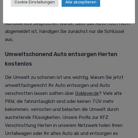
Cookie Einstellungen
Alle akzeptieren
Erhalt Ihrer
Anfrage
nochmal auf. Dem Auto verschrotten
lassen steht dann nichts mehr im Wege! Falls mit dem
Abholservice besprochen wurde, dass das Auto noch nicht
abgemeldet ist, händigen Sie zunächst nur die Schlüssel
aus.
Umweltschonend Auto entsorgen Herten
kostenlos
Die Umwelt zu schonen ist uns wichtig. Warum Sie jetzt
umweltfachgerecht Ihr Auto entsorgen und Auto
verschrotten lassen sollten über
Goklever.de
? Viele alte
PKW, die fahruntauglich sind oder keinen TÜV mehr
bekommen, verrosten und belasten die Umwelt durch
austretende Flüssigkeiten. Unsere Profis zur KFZ
Verschrottung Herten in unserem Netzwerk holen Ihren
Unfallwagen oder Ihr altes Auto ab und entsorgen es