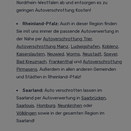
Nordrhein-Westfalen ab und entsorgen es zu
geringen Autoverschrottung Kosten!
Rheinland-Pfalz:
Auch in dieser Region finden
Sie mit uns immer die passende Autoverwertung in
der Nähe per
Autoverschrottung Trier
,
Autoverschrottung Mainz
,
Ludwigshafen
,
Koblenz
,
Kaiserslautern
,
Neuwied
,
Worms
,
Neustadt
,
Speyer
,
Bad Kreuznach
,
Frankenthal
und
Autoverschrottung
Pirmasens
. Außerdem in allen anderen Gemeinden
und Städten in Rheinland-Pfalz!
Saarland:
Auto verschrotten lassen im
Saarland
per Autoverwertung in
Saarbrücken
,
Saarlouis
,
Homburg
,
Neunkirchen
oder
Völklingen
sowie in der gesamten Region im
Saarland!