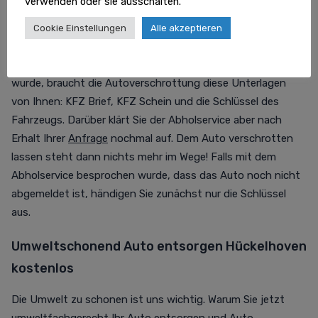
verwenden oder sie ausschalten.
Das benötigt der Autoentsorger Hückelhoven von Ihnen
Cookie Einstellungen
Alle akzeptieren
zum Schrottauto abholen lassen Hückelhoven: Falls Sie Ihr
Schrottauto abholen lassen und es bereits abgemeldet
wurde, braucht die Autoverschrottung diese Unterlagen
von Ihnen: KFZ Brief, KFZ Schein und die Schlüssel des
Fahrzeugs. Darüber klärt Sie der Abholservice aber nach
Erhalt Ihrer
Anfrage
nochmal auf. Dem Auto verschrotten
lassen steht dann nichts mehr im Wege! Falls mit dem
Abholservice besprochen wurde, dass das Auto noch nicht
abgemeldet ist, händigen Sie zunächst nur die Schlüssel
aus.
Umweltschonend Auto entsorgen Hückelhoven
kostenlos
Die Umwelt zu schonen ist uns wichtig. Warum Sie jetzt