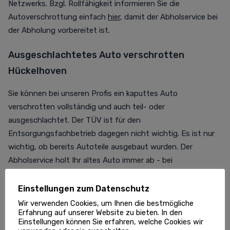
Netzwerks. Bzgl. Rollfähigkeit informieren Sie die
Autoverschrottung einfach
hier
, damit der Abholservice bei
der Abholung vorbereitet ist.
Ausgeschlachtetes Auto verschrotten
Hückelhoven
Sie können bei unseren Profis ein kaputtes Auto
verschrotten vollständig und auch teil- oder
ausgeschlachtet. Der TÜV ist für den
Entsorgungsfachbetrieb dagegen nicht wichtig. Es ist nur
wichtig, ob bereits Autoteile ausgebaut wurden. Der
Abholservice holt Ihr altes Auto immer ab - bei
ausgeschlachteten Fahrzeugen sind die Chancen für eine
kostenlose Abholung jedoch geringer.
Einstellungen zum Datenschutz
Wir verwenden Cookies, um Ihnen die bestmögliche
Kostenlose Autoentsorgung Hückelhoven:
Erfahrung auf unserer Website zu bieten. In den
Einstellungen können Sie erfahren, welche Cookies wir
Checkliste