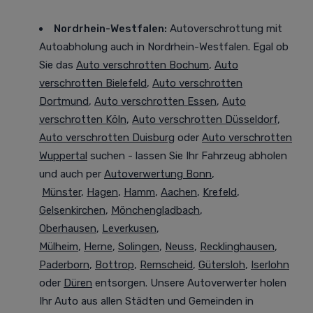
Nordrhein-Westfalen
:
Autoverschrottung mit
Autoabholung auch in Nordrhein-Westfalen. Egal ob
Sie das
Auto verschrotten Bochum
,
Auto
verschrotten Bielefeld
,
Auto verschrotten
Dortmund
,
Auto verschrotten Essen
,
Auto
verschrotten Köln
,
Auto verschrotten Düsseldorf
,
Auto verschrotten Duisburg
oder
Auto verschrotten
Wuppertal
suchen - lassen Sie Ihr Fahrzeug abholen
und auch per
Autoverwertung Bonn
,
Münster
,
Hagen
,
Hamm
,
Aachen
,
Krefeld
,
Gelsenkirchen
,
Mönchengladbach
,
Oberhausen
,
Leverkusen
,
Mülheim
,
Herne
,
Solingen
,
Neuss
,
Recklinghausen
,
Paderborn
,
Bottrop
,
Remscheid
,
Gütersloh
,
Iserlohn
oder
Düren
entsorgen. Unsere Autoverwerter holen
Ihr Auto aus allen Städten und Gemeinden in