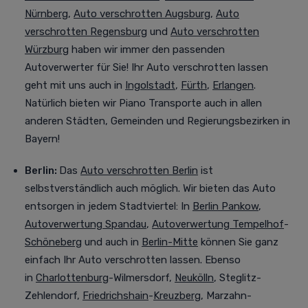
Nürnberg
,
Auto verschrotten Augsburg
,
Auto
verschrotten Regensburg
und
Auto verschrotten
Würzburg
haben wir immer den passenden
Autoverwerter für Sie! Ihr Auto verschrotten lassen
geht mit uns auch in
Ingolstadt
,
Fürth
,
Erlangen
.
Natürlich bieten wir Piano Transporte auch in allen
anderen Städten, Gemeinden und Regierungsbezirken in
Bayern!
Berlin:
Das
Auto verschrotten Berlin
ist
selbstverständlich auch möglich. Wir bieten das Auto
entsorgen in jedem Stadtviertel
:
In
Berlin Pankow
,
Autoverwertung Spandau
,
Autoverwertung Tempelhof
-
Schöneberg
und auch in
Berlin-Mitte
können Sie ganz
einfach Ihr Auto verschrotten lassen. Ebenso
in
Charlottenburg
-Wilmersdorf,
Neukölln
, Steglitz-
Zehlendorf,
Friedrichshain
-
Kreuzberg
, Marzahn-