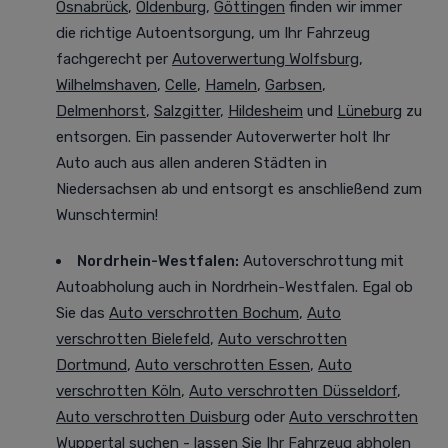
Osnabrück
,
Oldenburg
,
Göttingen
finden wir immer
die richtige Autoentsorgung, um Ihr Fahrzeug
fachgerecht per
Autoverwertung Wolfsburg
,
Wilhelmshaven
,
Celle
,
Hameln
,
Garbsen
,
Delmenhorst
,
Salzgitter
,
Hildesheim
und
Lüneburg
zu
entsorgen. Ein passender Autoverwerter holt Ihr
Auto auch aus allen anderen Städten in
Niedersachsen ab und entsorgt es anschließend zum
Wunschtermin!
Nordrhein-Westfalen
:
Autoverschrottung mit
Autoabholung auch in Nordrhein-Westfalen. Egal ob
Sie das
Auto verschrotten Bochum
,
Auto
verschrotten Bielefeld
,
Auto verschrotten
Dortmund
,
Auto verschrotten Essen
,
Auto
verschrotten Köln
,
Auto verschrotten Düsseldorf
,
Auto verschrotten Duisburg
oder
Auto verschrotten
Wuppertal
suchen - lassen Sie Ihr Fahrzeug abholen