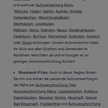
und auch per
Autoverwertung Bonn
,
Münster
,
Hagen
,
Hamm
,
Aachen
,
Krefeld
,
Gelsenkirchen
,
Mönchengladbach
,
Oberhausen
,
Leverkusen
,
Mülheim
,
Herne
,
Solingen
,
Neuss
,
Recklinghausen
,
Paderborn
,
Bottrop
,
Remscheid
,
Gütersloh
,
Iserlohn
oder
Düren
entsorgen. Unsere Autoverwerter holen
Ihr Auto aus allen Städten und Gemeinden in
Nordrhein-Westfalen ab und entsorgen es zu
geringen Autoverschrottung Kosten!
Rheinland-Pfalz:
Auch in dieser Region finden
Sie mit uns immer die passende Autoverwertung in
der Nähe per
Autoverschrottung Trier
,
Autoverschrottung Mainz
,
Ludwigshafen
,
Koblenz
,
Kaiserslautern
,
Neuwied
,
Worms
,
Neustadt
,
Speyer
,
Bad Kreuznach
,
Frankenthal
und
Autoverschrottung