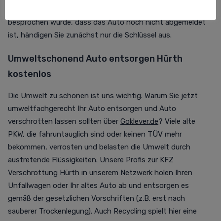
nichts mehr im Wege! Falls mit dem Abholservice
besprochen wurde, dass das Auto noch nicht abgemeldet
ist, händigen Sie zunächst nur die Schlüssel aus.
Umweltschonend Auto entsorgen Hürth
kostenlos
Die Umwelt zu schonen ist uns wichtig. Warum Sie jetzt
umweltfachgerecht Ihr Auto entsorgen und Auto
verschrotten lassen sollten über
Goklever.de
? Viele alte
PKW, die fahruntauglich sind oder keinen TÜV mehr
bekommen, verrosten und belasten die Umwelt durch
austretende Flüssigkeiten. Unsere Profis zur KFZ
Verschrottung Hürth in unserem Netzwerk holen Ihren
Unfallwagen oder Ihr altes Auto ab und entsorgen es
gemäß der gesetzlichen Vorschriften (z.B. erst nach
sauberer Trockenlegung). Auch Recycling spielt hier eine