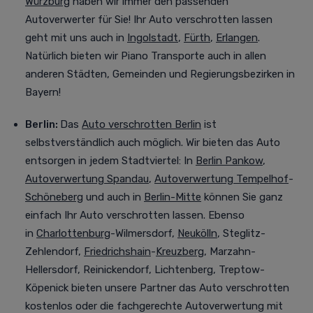
Würzburg
haben wir immer den passenden
Autoverwerter für Sie! Ihr Auto verschrotten lassen
geht mit uns auch in
Ingolstadt
,
Fürth
,
Erlangen
.
Natürlich bieten wir Piano Transporte auch in allen
anderen Städten, Gemeinden und Regierungsbezirken in
Bayern!
Berlin:
Das
Auto verschrotten Berlin
ist
selbstverständlich auch möglich. Wir bieten das Auto
entsorgen in jedem Stadtviertel
:
In
Berlin Pankow
,
Autoverwertung Spandau
,
Autoverwertung Tempelhof
-
Schöneberg
und auch in
Berlin-Mitte
können Sie ganz
einfach Ihr Auto verschrotten lassen. Ebenso
in
Charlottenburg
-Wilmersdorf,
Neukölln
, Steglitz-
Zehlendorf,
Friedrichshain
-
Kreuzberg
, Marzahn-
Hellersdorf, Reinickendorf, Lichtenberg, Treptow-
Köpenick bieten unsere Partner das Auto verschrotten
kostenlos oder die fachgerechte Autoverwertung mit