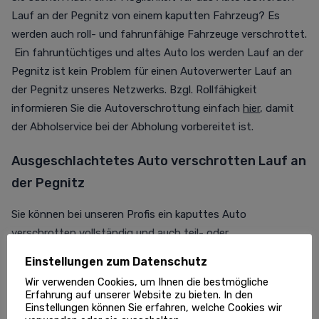
Lauf an der Pegnitz von einem kaputten Fahrzeug? Es
werden auch roll- und fahrunfähige Fahrzeuge verschrottet.
Ein fahruntüchtiges und altes Auto los werden Lauf an der
Pegnitz ist kein Problem für einen Autoverwerter Lauf an
der Pegnitz unseres Netzwerks. Bzgl. Rollfähigkeit
informieren Sie die Autoverschrottung einfach
hier
, damit
der Abholservice bei der Abholung vorbereitet ist.
Ausgeschlachtetes Auto verschrotten Lauf an
der Pegnitz
Sie können bei unseren Profis ein kaputtes Auto
verschrotten vollständig und auch teil- oder
ausgeschlachtet. Der TÜV ist für den
Einstellungen zum Datenschutz
Entsorgungsfachbetrieb dagegen nicht wichtig. Es ist nur
Wir verwenden Cookies, um Ihnen die bestmögliche
wichtig, ob bereits Autoteile ausgebaut wurden. Der
Erfahrung auf unserer Website zu bieten. In den
Abholservice holt Ihr altes Auto immer ab - bei
Einstellungen können Sie erfahren, welche Cookies wir