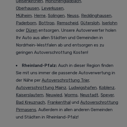
Gelsenkirchen
,
Mönchengladbach
,
Oberhausen
,
Leverkusen
,
Mülheim
,
Herne
,
Solingen
,
Neuss
,
Recklinghausen
,
Paderborn
,
Bottrop
,
Remscheid
,
Gütersloh
,
Iserlohn
oder
Düren
entsorgen. Unsere Autoverwerter holen
Ihr Auto aus allen Städten und Gemeinden in
Nordrhein-Westfalen ab und entsorgen es zu
geringen Autoverschrottung Kosten!
Rheinland-Pfalz:
Auch in dieser Region finden
Sie mit uns immer die passende Autoverwertung in
der Nähe per
Autoverschrottung Trier
,
Autoverschrottung Mainz
,
Ludwigshafen
,
Koblenz
,
Kaiserslautern
,
Neuwied
,
Worms
,
Neustadt
,
Speyer
,
Bad Kreuznach
,
Frankenthal
und
Autoverschrottung
Pirmasens
. Außerdem in allen anderen Gemeinden
und Städten in Rheinland-Pfalz!