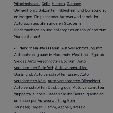
Wilhelmshaven
,
Celle
,
Hameln
,
Garbsen
,
Delmenhorst
,
Salzgitter
,
Hildesheim
und
Lüneburg
zu
entsorgen. Ein passender Autoverwerter holt Ihr
Auto auch aus allen anderen Städten in
Niedersachsen ab und entsorgt es anschließend zum
Wunschtermin!
Nordrhein-Westfalen
:
Autoverschrottung mit
Autoabholung auch in Nordrhein-Westfalen. Egal ob
Sie das
Auto verschrotten Bochum
,
Auto
verschrotten Bielefeld
,
Auto verschrotten
Dortmund
,
Auto verschrotten Essen
,
Auto
verschrotten Köln
,
Auto verschrotten Düsseldorf
,
Auto verschrotten Duisburg
oder
Auto verschrotten
Wuppertal
suchen - lassen Sie Ihr Fahrzeug abholen
und auch per
Autoverwertung Bonn
,
Münster
,
Hagen
,
Hamm
,
Aachen
,
Krefeld
,