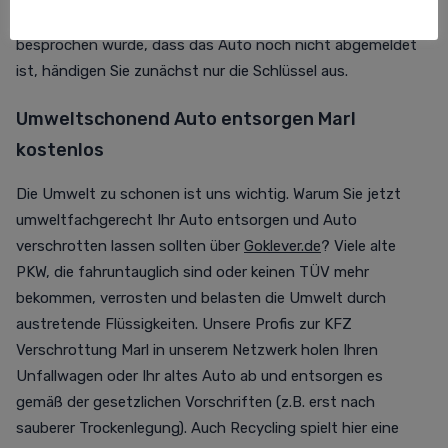
nichts mehr im Wege! Falls mit dem Abholservice
besprochen wurde, dass das Auto noch nicht abgemeldet
ist, händigen Sie zunächst nur die Schlüssel aus.
Umweltschonend Auto entsorgen Marl
kostenlos
Die Umwelt zu schonen ist uns wichtig. Warum Sie jetzt
umweltfachgerecht Ihr Auto entsorgen und Auto
verschrotten lassen sollten über
Goklever.de
? Viele alte
PKW, die fahruntauglich sind oder keinen TÜV mehr
bekommen, verrosten und belasten die Umwelt durch
austretende Flüssigkeiten. Unsere Profis zur KFZ
Verschrottung Marl in unserem Netzwerk holen Ihren
Unfallwagen oder Ihr altes Auto ab und entsorgen es
gemäß der gesetzlichen Vorschriften (z.B. erst nach
sauberer Trockenlegung). Auch Recycling spielt hier eine