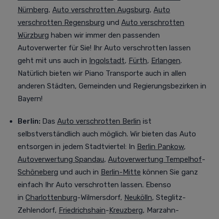
Nürnberg
,
Auto verschrotten Augsburg
,
Auto
verschrotten Regensburg
und
Auto verschrotten
Würzburg
haben wir immer den passenden
Autoverwerter für Sie! Ihr Auto verschrotten lassen
geht mit uns auch in
Ingolstadt
,
Fürth
,
Erlangen
.
Natürlich bieten wir Piano Transporte auch in allen
anderen Städten, Gemeinden und Regierungsbezirken in
Bayern!
Berlin:
Das
Auto verschrotten Berlin
ist
selbstverständlich auch möglich. Wir bieten das Auto
entsorgen in jedem Stadtviertel
:
In
Berlin Pankow
,
Autoverwertung Spandau
,
Autoverwertung Tempelhof
-
Schöneberg
und auch in
Berlin-Mitte
können Sie ganz
einfach Ihr Auto verschrotten lassen. Ebenso
in
Charlottenburg
-Wilmersdorf,
Neukölln
, Steglitz-
Zehlendorf,
Friedrichshain
-
Kreuzberg
, Marzahn-