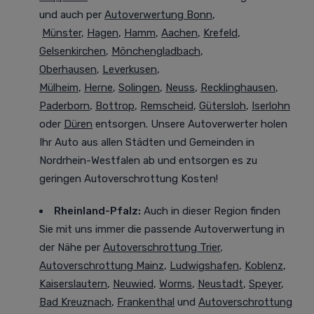
und auch per
Autoverwertung Bonn
,
Münster
,
Hagen
,
Hamm
,
Aachen
,
Krefeld
,
Gelsenkirchen
,
Mönchengladbach
,
Oberhausen
,
Leverkusen
,
Mülheim
,
Herne
,
Solingen
,
Neuss
,
Recklinghausen
,
Paderborn
,
Bottrop
,
Remscheid
,
Gütersloh
,
Iserlohn
oder
Düren
entsorgen. Unsere Autoverwerter holen
Ihr Auto aus allen Städten und Gemeinden in
Nordrhein-Westfalen ab und entsorgen es zu
geringen Autoverschrottung Kosten!
Rheinland-Pfalz:
Auch in dieser Region finden
Sie mit uns immer die passende Autoverwertung in
der Nähe per
Autoverschrottung Trier
,
Autoverschrottung Mainz
,
Ludwigshafen
,
Koblenz
,
Kaiserslautern
,
Neuwied
,
Worms
,
Neustadt
,
Speyer
,
Bad Kreuznach
,
Frankenthal
und
Autoverschrottung