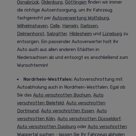
Osnabrück
,
Oldenburg
,
Göttingen
finden wir immer
die richtige Autoentsorgung, um Ihr Fahrzeug
fachgerecht per
Autoverwertung Wolfsburg
,
Wilhelmshaven
,
Celle
,
Hameln
,
Garbsen
,
Delmenhorst
,
Salzgitter
,
Hildesheim
und
Lüneburg
zu
entsorgen. Ein passender Autoverwerter holt Ihr
Auto auch aus allen anderen Städten in
Niedersachsen ab und entsorgt es anschließend zum
Wunschtermin!
Nordrhein-Westfalen
:
Autoverschrottung mit
Autoabholung auch in Nordrhein-Westfalen. Egal ob
Sie das
Auto verschrotten Bochum
,
Auto
verschrotten Bielefeld
,
Auto verschrotten
Dortmund
,
Auto verschrotten Essen
,
Auto
verschrotten Köln
,
Auto verschrotten Düsseldorf
,
Auto verschrotten Duisburg
oder
Auto verschrotten
Wuppertal
suchen - lassen Sie Ihr Fahrzeug abholen