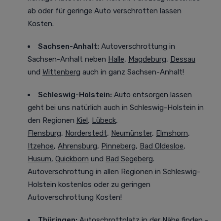
ab oder für geringe Auto verschrotten lassen
Kosten.
Sachsen-Anhalt:
Autoverschrottung in
Sachsen-Anhalt neben
Halle
,
Magdeburg
,
Dessau
und
Wittenberg
auch in ganz Sachsen-Anhalt!
Schleswig-Holstein:
Auto entsorgen lassen
geht bei uns natürlich auch in Schleswig-Holstein in
den Regionen
Kiel
,
Lübeck
,
Flensburg
,
Norderstedt
,
Neumünster
,
Elmshorn
,
Itzehoe
,
Ahrensburg
,
Pinneberg
,
Bad Oldesloe
,
Husum
,
Quickborn
und
Bad Segeberg
.
Autoverschrottung in allen Regionen in Schleswig-
Holstein kostenlos oder zu geringen
Autoverschrottung Kosten!
Thüringen:
Autoschrottplatz in der Nähe finden -