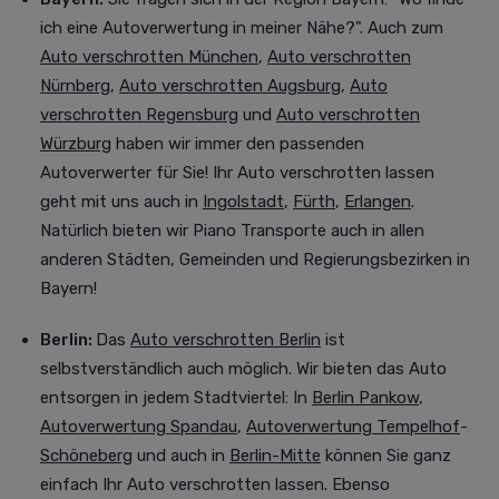
ich eine Autoverwertung in meiner Nähe?". Auch zum
Auto verschrotten München
,
Auto verschrotten
Nürnberg
,
Auto verschrotten Augsburg
,
Auto
verschrotten Regensburg
und
Auto verschrotten
Würzburg
haben wir immer den passenden
Autoverwerter für Sie! Ihr Auto verschrotten lassen
geht mit uns auch in
Ingolstadt
,
Fürth
,
Erlangen
.
Natürlich bieten wir Piano Transporte auch in allen
anderen Städten, Gemeinden und Regierungsbezirken in
Bayern!
Berlin:
Das
Auto verschrotten Berlin
ist
selbstverständlich auch möglich. Wir bieten das Auto
entsorgen in jedem Stadtviertel
:
In
Berlin Pankow
,
Autoverwertung Spandau
,
Autoverwertung Tempelhof
-
Schöneberg
und auch in
Berlin-Mitte
können Sie ganz
einfach Ihr Auto verschrotten lassen. Ebenso