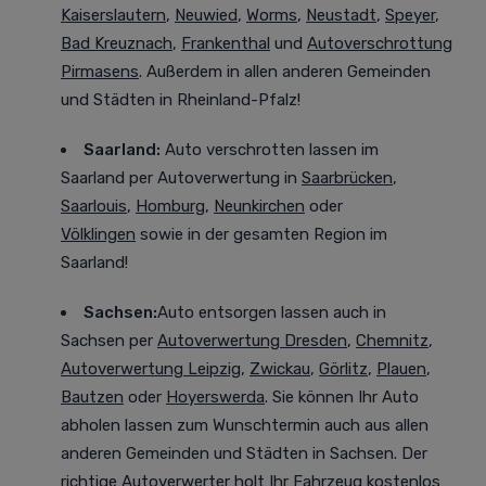
Kaiserslautern
,
Neuwied
,
Worms
,
Neustadt
,
Speyer
,
Bad Kreuznach
,
Frankenthal
und
Autoverschrottung
Pirmasens
. Außerdem in allen anderen Gemeinden
und Städten in Rheinland-Pfalz!
Saarland:
Auto verschrotten lassen im
Saarland
per Autoverwertung in
Saarbrücken
,
Saarlouis
,
Homburg
,
Neunkirchen
oder
Völklingen
sowie in der gesamten Region im
Saarland!
Sachsen:
Auto entsorgen lassen auch in
Sachsen
per
Autoverwertung Dresden
,
Chemnitz
,
Autoverwertung Leipzig
,
Zwickau
,
Görlitz
,
Plauen
,
Bautzen
oder
Hoyerswerda
. Sie können Ihr Auto
abholen lassen zum Wunschtermin auch aus allen
anderen Gemeinden und Städten in Sachsen. Der
richtige Autoverwerter holt Ihr Fahrzeug kostenlos