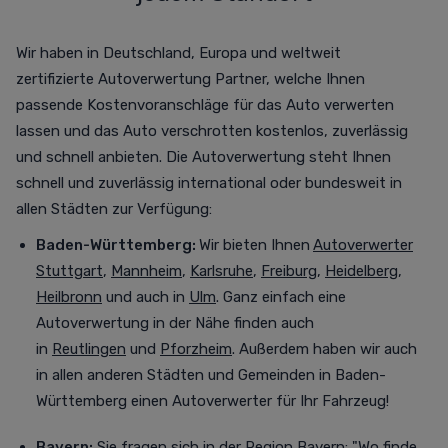
Wir haben in Deutschland, Europa und weltweit
zertifizierte Autoverwertung Partner, welche Ihnen
passende Kostenvoranschläge für das Auto verwerten
lassen und das Auto verschrotten
kostenlos,
zuverlässig
und schnell anbieten. Die Autoverwertung steht Ihnen
schnell und zuverlässig international oder bundesweit in
allen Städten zur Verfügung
:
Baden-Württemberg:
Wir bieten Ihnen
Autoverwerter
Stuttgart
,
Mannheim
,
Karlsruhe
,
Freiburg
,
Heidelberg
,
Heilbronn
und auch in
Ulm
. Ganz einfach eine
Autoverwertung in der Nähe finden auch
in
Reutlingen
und
Pforzheim
. Außerdem haben wir auch
in allen anderen Städten und Gemeinden in Baden-
Württemberg einen Autoverwerter für Ihr Fahrzeug!
Bayern:
Sie fragen sich in der Region Bayern: "Wo finde