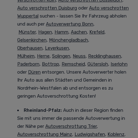
verschrotten Köln
,
Auto verschrotten Düsseldorf
,
Auto verschrotten Duisburg
oder
Auto verschrotten
Wuppertal
suchen - lassen Sie Ihr Fahrzeug abholen
und auch per
Autoverwertung Bonn
,
Münster
,
Hagen
,
Hamm
,
Aachen
,
Krefeld
,
Gelsenkirchen
,
Mönchengladbach
,
Oberhausen
,
Leverkusen
,
Mülheim
,
Herne
,
Solingen
,
Neuss
,
Recklinghausen
,
Paderborn
,
Bottrop
,
Remscheid
,
Gütersloh
,
Iserlohn
oder
Düren
entsorgen. Unsere Autoverwerter holen
Ihr Auto aus allen Städten und Gemeinden in
Nordrhein-Westfalen ab und entsorgen es zu
geringen Autoverschrottung Kosten!
Rheinland-Pfalz:
Auch in dieser Region finden
Sie mit uns immer die passende Autoverwertung in
der Nähe per
Autoverschrottung Trier
,
Autoverschrottung Mainz
,
Ludwigshafen
,
Koblenz
,