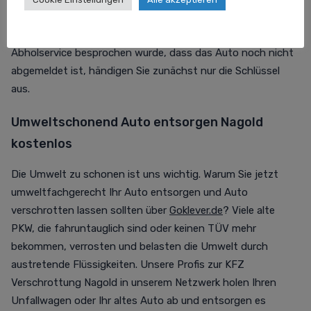
Erhalt Ihrer
Anfrage
nochmal auf. Dem Auto verschrotten
lassen steht dann nichts mehr im Wege! Falls mit dem
Abholservice besprochen wurde, dass das Auto noch nicht
abgemeldet ist, händigen Sie zunächst nur die Schlüssel
aus.
Umweltschonend Auto entsorgen Nagold
kostenlos
Die Umwelt zu schonen ist uns wichtig. Warum Sie jetzt
umweltfachgerecht Ihr Auto entsorgen und Auto
verschrotten lassen sollten über
Goklever.de
? Viele alte
PKW, die fahruntauglich sind oder keinen TÜV mehr
bekommen, verrosten und belasten die Umwelt durch
austretende Flüssigkeiten. Unsere Profis zur KFZ
Verschrottung Nagold in unserem Netzwerk holen Ihren
Unfallwagen oder Ihr altes Auto ab und entsorgen es