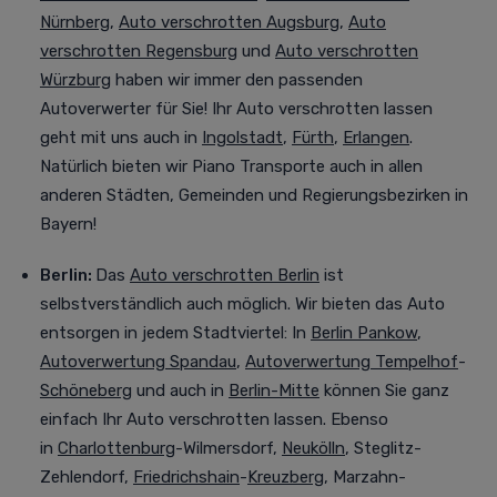
Nürnberg
,
Auto verschrotten Augsburg
,
Auto
verschrotten Regensburg
und
Auto verschrotten
Würzburg
haben wir immer den passenden
Autoverwerter für Sie! Ihr Auto verschrotten lassen
geht mit uns auch in
Ingolstadt
,
Fürth
,
Erlangen
.
Natürlich bieten wir Piano Transporte auch in allen
anderen Städten, Gemeinden und Regierungsbezirken in
Bayern!
Berlin:
Das
Auto verschrotten Berlin
ist
selbstverständlich auch möglich. Wir bieten das Auto
entsorgen in jedem Stadtviertel
:
In
Berlin Pankow
,
Autoverwertung Spandau
,
Autoverwertung Tempelhof
-
Schöneberg
und auch in
Berlin-Mitte
können Sie ganz
einfach Ihr Auto verschrotten lassen. Ebenso
in
Charlottenburg
-Wilmersdorf,
Neukölln
, Steglitz-
Zehlendorf,
Friedrichshain
-
Kreuzberg
, Marzahn-