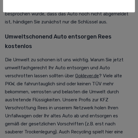
nichts mehr im Wege! Falls mit dem Abholservice
besprochen wurde, dass das Auto noch nicht abgemeldet
ist, händigen Sie zunächst nur die Schlüssel aus.
Umweltschonend Auto entsorgen Rees
kostenlos
Die Umwelt zu schonen ist uns wichtig. Warum Sie jetzt
umweltfachgerecht Ihr Auto entsorgen und Auto
verschrotten lassen sollten über
Goklever.de
? Viele alte
PKW, die fahruntauglich sind oder keinen TÜV mehr
bekommen, verrosten und belasten die Umwelt durch
austretende Flüssigkeiten. Unsere Profis zur KFZ
Verschrottung Rees in unserem Netzwerk holen Ihren
Unfallwagen oder Ihr altes Auto ab und entsorgen es
gemäß der gesetzlichen Vorschriften (z.B. erst nach
sauberer Trockenlegung). Auch Recycling spielt hier eine