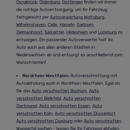
Osnabrück
,
Oldenburg
,
Göttingen
finden wir immer
die richtige Autoentsorgung, um Ihr Fahrzeug
fachgerecht per
Autoverwertung Wolfsburg
,
Wilhelmshaven
,
Celle
,
Hameln
,
Garbsen
,
Delmenhorst
,
Salzgitter
,
Hildesheim
und
Lüneburg
zu
entsorgen. Ein passender Autoverwerter holt Ihr
Auto auch aus allen anderen Städten in
Niedersachsen ab und entsorgt es anschließend zum
Wunschtermin!
Nordrhein-Westfalen
:
Autoverschrottung mit
Autoabholung auch in Nordrhein-Westfalen. Egal ob
Sie das
Auto verschrotten Bochum
,
Auto
verschrotten Bielefeld
,
Auto verschrotten
Dortmund
,
Auto verschrotten Essen
,
Auto
verschrotten Köln
,
Auto verschrotten Düsseldorf
,
Auto verschrotten Duisburg
oder
Auto verschrotten
Wuppertal
suchen - lassen Sie Ihr Fahrzeug abholen