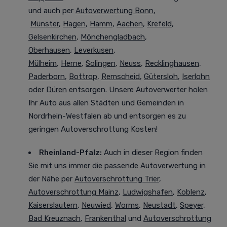
und auch per
Autoverwertung Bonn
,
Münster
,
Hagen
,
Hamm
,
Aachen
,
Krefeld
,
Gelsenkirchen
,
Mönchengladbach
,
Oberhausen
,
Leverkusen
,
Mülheim
,
Herne
,
Solingen
,
Neuss
,
Recklinghausen
,
Paderborn
,
Bottrop
,
Remscheid
,
Gütersloh
,
Iserlohn
oder
Düren
entsorgen. Unsere Autoverwerter holen
Ihr Auto aus allen Städten und Gemeinden in
Nordrhein-Westfalen ab und entsorgen es zu
geringen Autoverschrottung Kosten!
Rheinland-Pfalz:
Auch in dieser Region finden
Sie mit uns immer die passende Autoverwertung in
der Nähe per
Autoverschrottung Trier
,
Autoverschrottung Mainz
,
Ludwigshafen
,
Koblenz
,
Kaiserslautern
,
Neuwied
,
Worms
,
Neustadt
,
Speyer
,
Bad Kreuznach
,
Frankenthal
und
Autoverschrottung