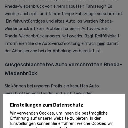
Rheda-Wiedenbrück von einem kaputten Fahrzeug? Es
werden auch roll- und fahrunfähige Fahrzeuge verschrottet.
Ein fahruntüchtiges und altes Auto los werden Rheda-
Wiedenbrück ist kein Problem für einen Autoverwerter
Rheda-Wiedenbrück unseres Netzwerks. Bzgl. Rollfähigkeit
informieren Sie die Autoverschrottung einfach
hier
, damit
der Abholservice bei der Abholung vorbereitet ist.
Ausgeschlachtetes Auto verschrotten Rheda-
Wiedenbrück
Sie können bei unseren Profis ein kaputtes Auto
verschrotten vollständig und auch teil- oder
ausgeschlachtet. Der TÜV ist für den
Einstellungen zum Datenschutz
Entsorgungsfachbetrieb dagegen nicht wichtig. Es ist nur
Wir verwenden Cookies, um Ihnen die bestmögliche
wichtig, ob bereits Autoteile ausgebaut wurden. Der
Erfahrung auf unserer Website zu bieten. In den
Abholservice holt Ihr altes Auto immer ab - bei
Einstellungen können Sie erfahren, welche Cookies wir