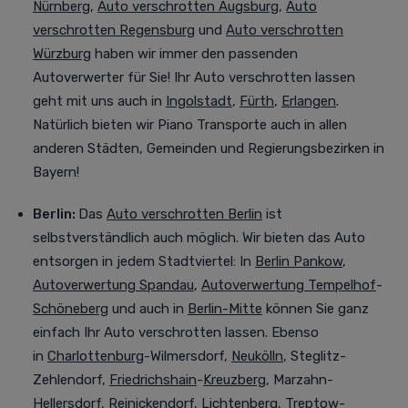
Nürnberg
,
Auto verschrotten Augsburg
,
Auto
verschrotten Regensburg
und
Auto verschrotten
Würzburg
haben wir immer den passenden
Autoverwerter für Sie! Ihr Auto verschrotten lassen
geht mit uns auch in
Ingolstadt
,
Fürth
,
Erlangen
.
Natürlich bieten wir Piano Transporte auch in allen
anderen Städten, Gemeinden und Regierungsbezirken in
Bayern!
Berlin:
Das
Auto verschrotten Berlin
ist
selbstverständlich auch möglich. Wir bieten das Auto
entsorgen in jedem Stadtviertel
:
In
Berlin Pankow
,
Autoverwertung Spandau
,
Autoverwertung Tempelhof
-
Schöneberg
und auch in
Berlin-Mitte
können Sie ganz
einfach Ihr Auto verschrotten lassen. Ebenso
in
Charlottenburg
-Wilmersdorf,
Neukölln
, Steglitz-
Zehlendorf,
Friedrichshain
-
Kreuzberg
, Marzahn-
Hellersdorf, Reinickendorf, Lichtenberg, Treptow-