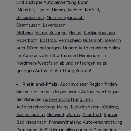
und auch per
Autoverwertung Bonn
,
Münster
,
Hagen
,
Hamm
,
Aachen
,
Krefeld
,
Gelsenkirchen
,
Mönchengladbach
,
Oberhausen
,
Leverkusen
,
Mülheim
,
Herne
,
Solingen
,
Neuss
,
Recklinghausen
,
Paderborn
,
Bottrop
,
Remscheid
,
Gütersloh
,
Iserlohn
oder
Düren
entsorgen. Unsere Autoverwerter holen
Ihr Auto aus allen Städten und Gemeinden in
Nordrhein-Westfalen ab und entsorgen es zu
geringen Autoverschrottung Kosten!
Rheinland-Pfalz:
Auch in dieser Region finden
Sie mit uns immer die passende Autoverwertung in
der Nähe per
Autoverschrottung Trier
,
Autoverschrottung Mainz
,
Ludwigshafen
,
Koblenz
,
Kaiserslautern
,
Neuwied
,
Worms
,
Neustadt
,
Speyer
,
Bad Kreuznach
,
Frankenthal
und
Autoverschrottung
Pirmasens
. Außerdem in allen anderen Gemeinden