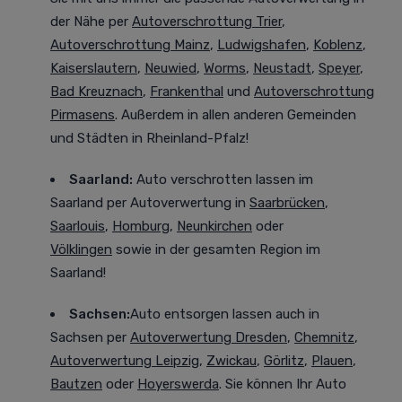
der Nähe per
Autoverschrottung Trier
,
Autoverschrottung Mainz
,
Ludwigshafen
,
Koblenz
,
Kaiserslautern
,
Neuwied
,
Worms
,
Neustadt
,
Speyer
,
Bad Kreuznach
,
Frankenthal
und
Autoverschrottung
Pirmasens
. Außerdem in allen anderen Gemeinden
und Städten in Rheinland-Pfalz!
Saarland:
Auto verschrotten lassen im
Saarland
per Autoverwertung in
Saarbrücken
,
Saarlouis
,
Homburg
,
Neunkirchen
oder
Völklingen
sowie in der gesamten Region im
Saarland!
Sachsen:
Auto entsorgen lassen auch in
Sachsen
per
Autoverwertung Dresden
,
Chemnitz
,
Autoverwertung Leipzig
,
Zwickau
,
Görlitz
,
Plauen
,
Bautzen
oder
Hoyerswerda
. Sie können Ihr Auto