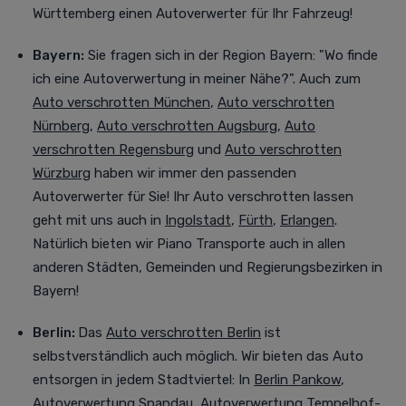
Württemberg einen Autoverwerter für Ihr Fahrzeug!
Bayern:
Sie fragen sich in der Region Bayern: "Wo finde
ich eine Autoverwertung in meiner Nähe?". Auch zum
Auto verschrotten München
,
Auto verschrotten
Nürnberg
,
Auto verschrotten Augsburg
,
Auto
verschrotten Regensburg
und
Auto verschrotten
Würzburg
haben wir immer den passenden
Autoverwerter für Sie! Ihr Auto verschrotten lassen
geht mit uns auch in
Ingolstadt
,
Fürth
,
Erlangen
.
Natürlich bieten wir Piano Transporte auch in allen
anderen Städten, Gemeinden und Regierungsbezirken in
Bayern!
Berlin:
Das
Auto verschrotten Berlin
ist
selbstverständlich auch möglich. Wir bieten das Auto
entsorgen in jedem Stadtviertel
:
In
Berlin Pankow
,
Autoverwertung Spandau
,
Autoverwertung Tempelhof
-