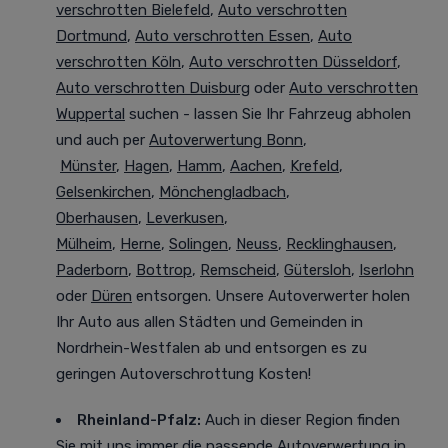
verschrotten Bielefeld
,
Auto verschrotten
Dortmund
,
Auto verschrotten Essen
,
Auto
verschrotten Köln
,
Auto verschrotten Düsseldorf
,
Auto verschrotten Duisburg
oder
Auto verschrotten
Wuppertal
suchen - lassen Sie Ihr Fahrzeug abholen
und auch per
Autoverwertung Bonn
,
Münster
,
Hagen
,
Hamm
,
Aachen
,
Krefeld
,
Gelsenkirchen
,
Mönchengladbach
,
Oberhausen
,
Leverkusen
,
Mülheim
,
Herne
,
Solingen
,
Neuss
,
Recklinghausen
,
Paderborn
,
Bottrop
,
Remscheid
,
Gütersloh
,
Iserlohn
oder
Düren
entsorgen. Unsere Autoverwerter holen
Ihr Auto aus allen Städten und Gemeinden in
Nordrhein-Westfalen ab und entsorgen es zu
geringen Autoverschrottung Kosten!
Rheinland-Pfalz:
Auch in dieser Region finden
Sie mit uns immer die passende Autoverwertung in