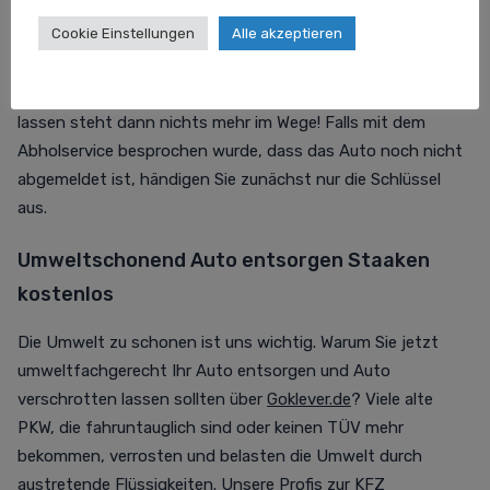
wurde, braucht die Autoverschrottung diese Unterlagen
Cookie Einstellungen
Alle akzeptieren
von Ihnen: KFZ Brief, KFZ Schein und die Schlüssel des
Fahrzeugs. Darüber klärt Sie der Abholservice aber nach
Erhalt Ihrer
Anfrage
nochmal auf. Dem Auto verschrotten
lassen steht dann nichts mehr im Wege! Falls mit dem
Abholservice besprochen wurde, dass das Auto noch nicht
abgemeldet ist, händigen Sie zunächst nur die Schlüssel
aus.
Umweltschonend Auto entsorgen Staaken
kostenlos
Die Umwelt zu schonen ist uns wichtig. Warum Sie jetzt
umweltfachgerecht Ihr Auto entsorgen und Auto
verschrotten lassen sollten über
Goklever.de
? Viele alte
PKW, die fahruntauglich sind oder keinen TÜV mehr
bekommen, verrosten und belasten die Umwelt durch
austretende Flüssigkeiten. Unsere Profis zur KFZ