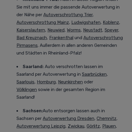
Sie mit uns immer die passende Autoverwertung in
der Nähe per
Autoverschrottung Trier
,
Autoverschrottung Mainz
,
Ludwigshafen
,
Koblenz
,
Kaiserslautern
,
Neuwied
,
Worms
,
Neustadt
,
Speyer
,
Bad Kreuznach
,
Frankenthal
und
Autoverschrottung
Pirmasens
. Außerdem in allen anderen Gemeinden
und Städten in Rheinland-Pfalz!
Saarland:
Auto verschrotten lassen im
Saarland
per Autoverwertung in
Saarbrücken
,
Saarlouis
,
Homburg
,
Neunkirchen
oder
Völklingen
sowie in der gesamten Region im
Saarland!
Sachsen:
Auto entsorgen lassen auch in
Sachsen
per
Autoverwertung Dresden
,
Chemnitz
,
Autoverwertung Leipzig
,
Zwickau
,
Görlitz
,
Plauen
,