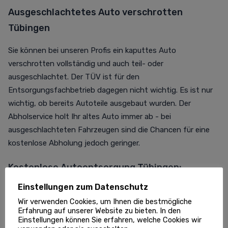
Ausgeschlachtetes Auto verschrotten
Tübingen
Sie können bei unseren Profis ein kaputtes Auto
verschrotten vollständig und auch teil- oder
ausgeschlachtet. Der TÜV ist für den
Entsorgungsfachbetrieb dagegen nicht wichtig. Es ist nur
wichtig, ob bereits Autoteile ausgebaut wurden. Der
Abholservice holt Ihr altes Auto immer ab - bei
ausgeschlachteten Fahrzeugen sind die Chancen für eine
kostenlose Abholung jedoch geringer.
Kostenlose Autoentsorgung Tübingen:
Checkliste
Einstellungen zum Datenschutz
Wir verwenden Cookies, um Ihnen die bestmögliche
Das benötigt der Autoentsorger Tübingen von Ihnen zum
Erfahrung auf unserer Website zu bieten. In den
Schrottauto abholen lassen Tübingen: Falls Sie Ihr
Einstellungen können Sie erfahren, welche Cookies wir