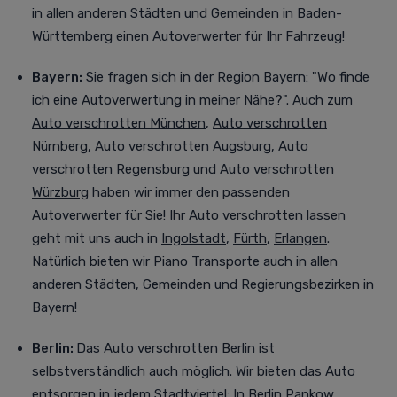
in allen anderen Städten und Gemeinden in Baden-
Württemberg einen Autoverwerter für Ihr Fahrzeug!
Bayern:
Sie fragen sich in der Region Bayern: "Wo finde
ich eine Autoverwertung in meiner Nähe?". Auch zum
Auto verschrotten München
,
Auto verschrotten
Nürnberg
,
Auto verschrotten Augsburg
,
Auto
verschrotten Regensburg
und
Auto verschrotten
Würzburg
haben wir immer den passenden
Autoverwerter für Sie! Ihr Auto verschrotten lassen
geht mit uns auch in
Ingolstadt
,
Fürth
,
Erlangen
.
Natürlich bieten wir Piano Transporte auch in allen
anderen Städten, Gemeinden und Regierungsbezirken in
Bayern!
Berlin:
Das
Auto verschrotten Berlin
ist
selbstverständlich auch möglich. Wir bieten das Auto
entsorgen in jedem Stadtviertel
:
In
Berlin Pankow
,