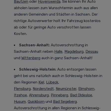
Bautzen
oder
Hoyerswerda
. Sie können Ihr Auto
abholen lassen zum Wunschtermin auch aus allen
anderen Gemeinden und Städten in Sachsen. Der
richtige Autoverwerter holt Ihr Fahrzeug kostenlos
ab oder für geringe Auto verschrotten lassen
Kosten.
Sachsen-Anhalt:
Autoverschrottung in
Sachsen-Anhalt neben
Halle
,
Magdeburg
,
Dessau
und
Wittenberg
auch in ganz Sachsen-Anhalt!
Schleswig-Holstein:
Auto entsorgen lassen
geht bei uns natürlich auch in Schleswig-Holstein in
den Regionen
Kiel
,
Lübeck
,
Flensburg
,
Norderstedt
,
Neumünster
,
Elmshorn
,
Itzehoe
,
Ahrensburg
,
Pinneberg
,
Bad Oldesloe
,
Husum
,
Quickborn
und
Bad Segeberg
.
Autoverschrottung in allen Regionen in Schleswig-