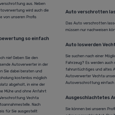
verschrottung aus. Neben
toverwertung wird auch die
Auto verschrotten la
 von unseren Profis
Das Auto verschrotten lasse
müssen nur nachweisen könn
bewertung so einfach
Auto loswerden Vechta
Sie suchen nach einer Mögl
ch nie! Geben Sie den
Fahrzeug? Es werden auch r
ssende Autoverwerter in der
fahruntüchtiges und altes A
en Sie dabei beraten und
Autoverwerter Vechta unsere
Abholung kostenlos möglich
Autoverschrottung einfac
atz abgeholt, in eine der
iche Mühe und ohne Anfahrt
Ausgeschlachtetes A
Z Verschrottung Vechta
utoannahmestelle. Nach
Sie können bei unseren Prof
s für Sie ausgestellt