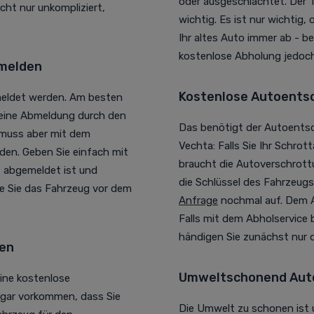
oder ausgeschlachtet. Der 
cht nur unkompliziert,
wichtig. Es ist nur wichtig,
Ihr altes Auto immer ab - b
kostenlose Abholung jedoch
bmelden
Kostenlose Autoentso
meldet werden. Am besten
 eine Abmeldung durch den
Das benötigt der Autoents
 muss aber mit dem
Vechta: Falls Sie Ihr Schro
den. Geben Sie einfach mit
braucht die Autoverschrott
 abgemeldet ist und
die Schlüssel des Fahrzeugs.
ie Sie das Fahrzeug vor dem
Anfrage
nochmal auf. Dem A
Falls mit dem Abholservice
händigen Sie zunächst nur d
men
Umweltschonend Auto
ine kostenlose
sogar vorkommen, dass Sie
Die Umwelt zu schonen ist 