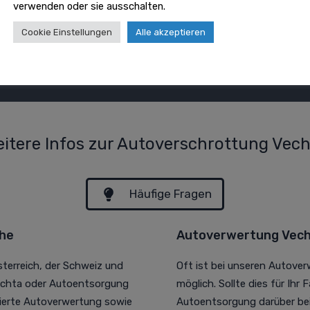
verwenden oder sie ausschalten.
Cookie Einstellungen
Alle akzeptieren
itere Infos zur Autoverschrottung Vec
Häufige Fragen
ähe
Autoverwertung Vech
sterreich, der Schweiz und
Oft ist bei unseren Autove
echta oder Autoentsorgung
möglich. Sollte dies für Ihr 
isierte Autoverwertung sowie
Autoentsorgung darüber bei